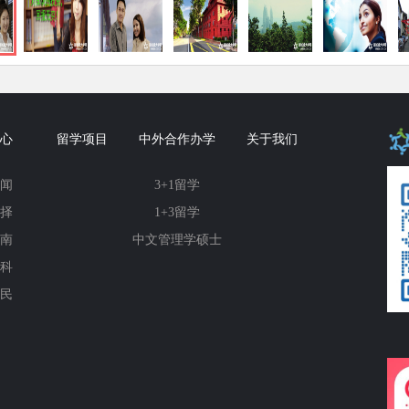
心
留学项目
中外合作办学
关于我们
闻
3+1留学
择
1+3留学
南
中文管理学硕士
科
民