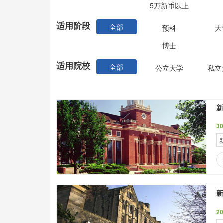
5万新币以上
适用阶段
全部
预科
大
博士
适用院校
全部
公立大学
私立
3
新
2