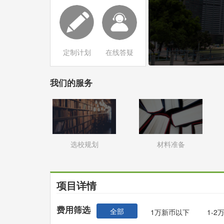
定制计划
在线答疑
我们的服务
选校规划
材料准备
项目详情
费用筛选
全部
1万新币以下
1-2