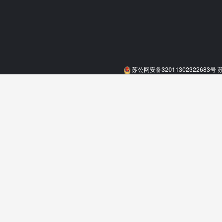
苏公网安备32011302322683号
苏