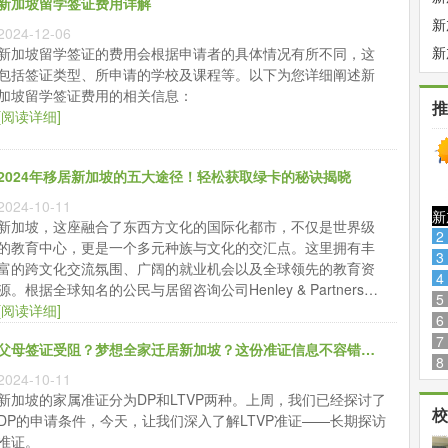
新加坡留学签证费用详解
2
新
2024-12-06
动
新
新加坡留学签证的费用会根据申请者的具体情况有所不同，这
包括签证类型、所申请的学校及课程等。以下为您详细阐述新
择
加坡留学签证费用的相关信息：
推
[阅读详细]
2024年移居新加坡的五大途径！轻松获取绿卡的秘诀揭晓
2024-10-11
新加坡，这座融合了东西方文化的国际化都市，不仅是世界级
2
的教育中心，更是一个多元种族与文化的交汇点。这里拥有丰
3
富的跨文化交流氛围、广阔的就业机会以及全球领先的教育资
4
源。根据全球知名的公民与居留咨询公司Henley & Partners的
5
最新报告，新加坡在2023年高净值人士净流入国家中排名第
[阅读详细]
6
三，彰显了其独特的吸引力。
7
父母签证受阻？梦想全家迁居新加坡？这份准证信息不容错过！
8
2024-10-11
新加坡的家属准证分为DP和LTVP两种。上周，我们已经探讨了
校
DP的申请条件，今天，让我们深入了解LTVP准证——长期探访
准证。