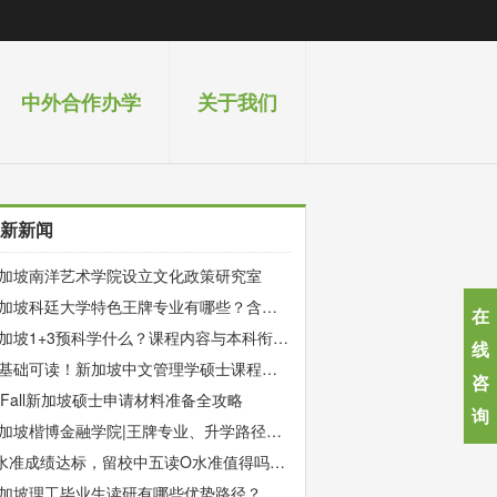
中外合作办学
关于我们
新新闻
加坡南洋艺术学院设立文化政策研究室
加坡科廷大学特色王牌专业有哪些？含金
在
、课程与就业全解析
加坡1+3预科学什么？课程内容与本科衔接
线
解析
基础可读！新加坡中文管理学硕士课程难
咨
与学习内容全解析
7Fall新加坡硕士申请材料准备全攻略
询
加坡楷博金融学院|王牌专业、升学路径、
请条件、就业前景全解析
水准成绩达标，留校中五读O水准值得吗？
026新加坡升学利弊详解
加坡理工毕业生读研有哪些优势路径？