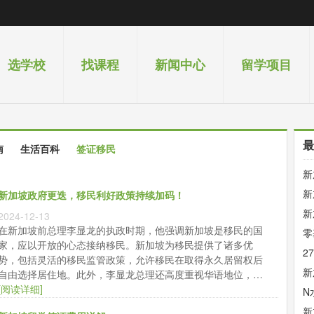
选学校
找课程
新闻中心
留学项目
最
南
生活百科
签证移民
新
新
新加坡政府更迭，移民利好政策持续加码！
量
新
2024-12-13
在新加坡前总理李显龙的执政时期，他强调新加坡是移民的国
全
零
家，应以开放的心态接纳移民。新加坡为移民提供了诸多优
度
2
势，包括灵活的移民监管政策，允许移民在取得永久居留权后
新
自由选择居住地。此外，李显龙总理还高度重视华语地位，认
为华语在新加坡社会中具有举足轻重的地位。
[阅读详细]
申
N
2
新