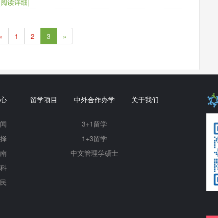
[阅读详细]
«
1
2
3
»
心
留学项目
中外合作办学
关于我们
闻
3+1留学
择
1+3留学
南
中文管理学硕士
科
民