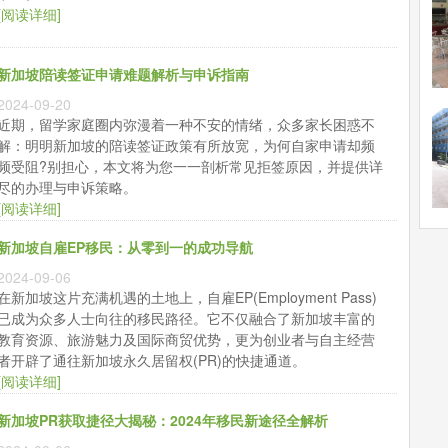
[阅读详细]
新加坡陪读签证申请难题解析与申诉指南
2024-09-20
近期，留学家庭圈内弥漫着一种不安的情绪，众多家长困惑不
解：明明新加坡的陪读签证政策有所放宽，为何自家申请却频
频受阻?别担心，本文将为您一一剖析常见拒签原因，并提供详
尽的办理与申诉策略。
[阅读详细]
新加坡自雇EP移民：从零到一的成功导航
2024-09-06
在新加坡这片充满机遇的土地上，自雇EP(Employment Pass)
已成为众多人士向往的移民路径。它不仅融合了新加坡丰富的
教育资源、旅游魅力及国际商贸优势，更为创业者与自主经营
者开辟了通往新加坡永久居留权(PR)的快捷通道。
[阅读详细]
新加坡PR获取捷径大揭秘：2024年移民新途径全解析