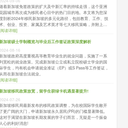
2024-09-06
随着新加坡免签政策的扩大及中新汇率的持续走强，这个亚洲
花园城市再次成为移民者心目中的热门目的地。本文将为您深
度剖析2024年移民新加坡的多元化路径，包括教育、工作、技
术、创业、投资、家属及艺术英才等七大移民策略，并附上详
尽的申请要点与实用技巧，助您轻松规划移民蓝图。
[阅读详细]
新加坡硕士学制概览与毕业后工作签证政策深度解析
2024-08-16
新加坡政府高度重视高等教育毕业生的就业问题，实施了一系
列宽松的就业政策。完成新加坡公立或私立院校​硕士学业的国
际学生，均有机会申请就业准证（EP）或S Pass等工作签证，
从而在新加坡合法就业。
[阅读详细]
新加坡移民政策放宽，留学生获绿卡机遇显著提升!
2024-07-26
新加坡移民局最新发布的移民政策调整，为在校国际学生敞开
了更广阔的大门，申请新加坡永久居民(PR)的门槛显著降低。
这对于渴望在新加坡长期发展的学子们而言，无疑是一个振奋
人心的利好消息!