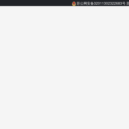
苏公网安备32011302322683号
苏